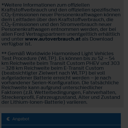
*Weitere Informationen zum offiziellen
Kraftstoffverbrauch und den offiziellen spezifischen
CO
-Emissionen neuer Personenkraftwagen können
2
dem Leitfaden über den Kraftstoffverbrauch, die
CO
-Emissionen und den Stromverbrauch neuer
2
Personenkraftwagen entnommen werden, der bei
allen Ford Vertragspartnern unentgeltlich erhältlich
und unter
www.autoverbrauch.at
als Download
verfügbar ist.
** Gemäß Worldwide Harmonised Light Vehicles
Test Procedure (WLTP). Es können bis zu 52 – 54
km Reichweite beim Transit Custom PHEV und 303
– 328 km Reichweite beim E-Transit Custom
(beabsichtigter Zielwert nach WLTP) bei voll
aufgeladener Batterie erreicht werden – je nach
vorhandener Serien-Konfiguration. Die tatsächliche
Reichweite kann aufgrund unterschiedlicher
Faktoren (z.B. Wetterbedingungen, Fahrverhalten,
Streckenprofil, Fahrzeugzustand, Alter und Zustand
der Lithium-Ionen-Batterie) variieren.
Angebot