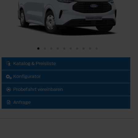
Katalog & Preisliste
Konfigurator
Probefahrt vereinbaren
Anfrage