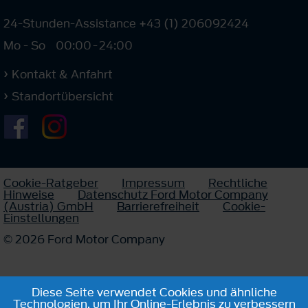
24-Stunden-Assistance +43 (1) 206092424
Mo - So
00:00
-
24:00
Kontakt & Anfahrt
Standortübersicht
Cookie-Ratgeber
Impressum
Rechtliche
Hinweise
Datenschutz Ford Motor Company
(Austria) GmbH
Barrierefreiheit
Cookie-
Einstellungen
© 2026 Ford Motor Company
Diese Seite verwendet Cookies und ähnliche
Technologien, um Ihr Online-Erlebnis zu verbessern