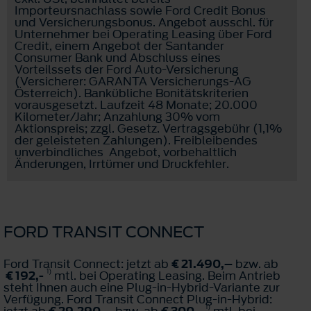
Importeursnachlass sowie Ford Credit Bonus
und Versicherungsbonus. Angebot ausschl. für
Unternehmer bei Operating Leasing über Ford
Credit, einem Angebot der Santander
Consumer Bank und Abschluss eines
Vorteilssets der Ford Auto-Versicherung
(Versicherer: GARANTA Versicherungs-AG
Österreich). Bankübliche Bonitätskriterien
vorausgesetzt. Laufzeit 48 Monate; 20.000
Kilometer/Jahr; Anzahlung 30% vom
Aktionspreis; zzgl. Gesetz. Vertragsgebühr (1,1%
der geleisteten Zahlungen). Freibleibendes
unverbindliches Angebot, vorbehaltlich
Änderungen, Irrtümer und Druckfehler.
FORD TRANSIT CONNECT
Ford Transit Connect: jetzt ab
€ 21.490,–
bzw. ab
1)
€ 192,-
mtl. bei Operating Leasing. Beim Antrieb
steht Ihnen auch eine Plug-in-Hybrid-Variante zur
Verfügung. Ford Transit Connect Plug-in-Hybrid:
1)
jetzt ab
€ 29.290,–
bzw. ab
€ 300,-
mtl. bei