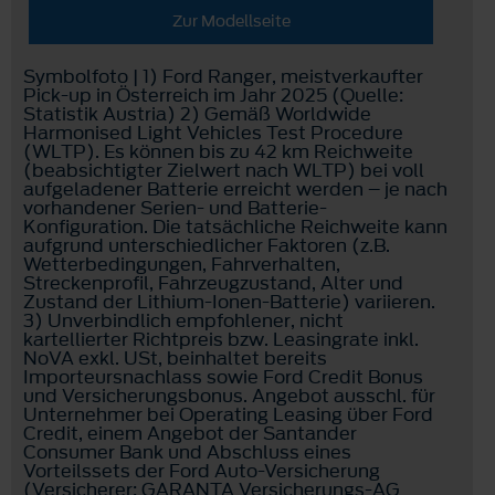
Zur Modellseite
Symbolfoto | 1) Ford Ranger, meistverkaufter
Pick-up in Österreich im Jahr 2025 (Quelle:
Statistik Austria) 2) Gemäß Worldwide
Harmonised Light Vehicles Test Procedure
(WLTP). Es können bis zu 42 km Reichweite
(beabsichtigter Zielwert nach WLTP) bei voll
aufgeladener Batterie erreicht werden – je nach
vorhandener Serien- und Batterie-
Konfiguration. Die tatsächliche Reichweite kann
aufgrund unterschiedlicher Faktoren (z.B.
Wetterbedingungen, Fahrverhalten,
Streckenprofil, Fahrzeugzustand, Alter und
Zustand der Lithium-Ionen-Batterie) variieren.
3) Unverbindlich empfohlener, nicht
kartellierter Richtpreis bzw. Leasingrate inkl.
NoVA exkl. USt, beinhaltet bereits
Importeursnachlass sowie Ford Credit Bonus
und Versicherungsbonus. Angebot ausschl. für
Unternehmer bei Operating Leasing über Ford
Credit, einem Angebot der Santander
Consumer Bank und Abschluss eines
Vorteilssets der Ford Auto-Versicherung
(Versicherer: GARANTA Versicherungs-AG